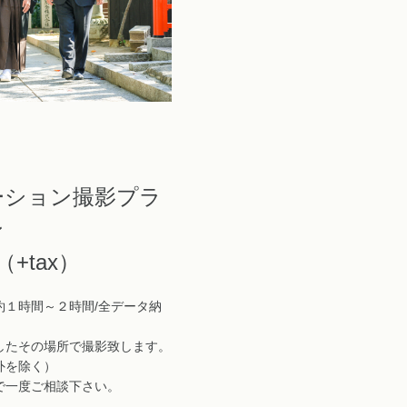
ーション撮影プラ
ン
（+tax）
約１時間～２時間/全データ納
したその場所で撮影致します。
外を除く）
で一度ご相談下さい。