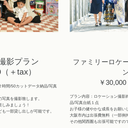
撮影プラン
ファミリーロケ
0（＋tax）
￥30,000
時間/50カットデータ納品/写真
プラン内容：ロケーション撮影
の写真を撮影致します。
品/写真台紙１点
楽しみましょう！
お子様の健やかな成長をお願い
ども一部貸し出しが可能です。
大阪市内は出張費無料（一部例
その他関西圏も出張可能ですの